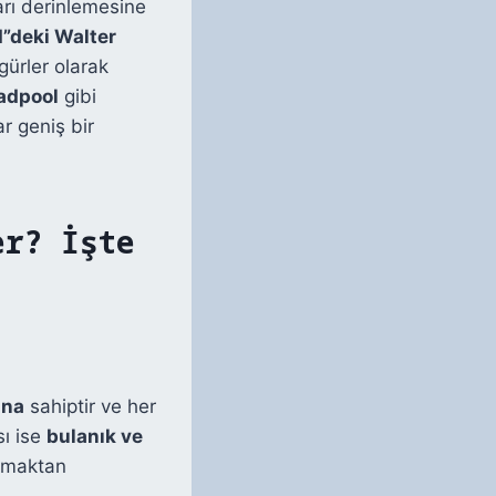
arı derinlemesine
”deki Walter
gürler olarak
adpool
gibi
r geniş bir
er? İşte
ına
sahiptir ve her
sı ise
bulanık ve
urmaktan