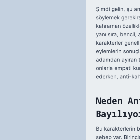
Şimdi gelin, şu a
söylemek gerekir
kahraman özellikle
yanı sıra, bencil,
karakterler genell
eylemlerin sonuçla
adamdan ayıran te
onlarla empati ku
ederken, anti-ka
Neden An
Bayılıyo
Bu karakterlerin 
sebep var. Birinci