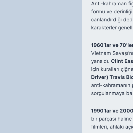
Anti-kahraman fig
formu ve derinliği
canlandırdığı dede
karakterler genelli
1960’lar ve 70’le
Vietnam Savaşı’nın
yansıdı.
Clint Eas
için kuralları çiğn
Driver) Travis Bi
anti-kahramanın p
sorgulanmaya baş
1990’lar ve 2000
bir parçası haline
filmleri, ahlaki a