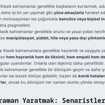
Klasik kahramanlar genellikle başkalarını kurtarmak, ad
daha iyi bir yer yapmak gibi
yüce amaçlarla
hareket ed
n motivasyonları ise çoğunlukla
bencilce veya kişisel i
aha pragmatiktir.
asik kahramanlar genellikle onurlu ve yasal yolları tercih
ise
manipülasyon, şiddet, hile veya yasa dışı yönteml
ı:
Klasik kahramanlara genellikle hayranlık ve saygıyla yak
ise
hem hayranlık hem de tiksinti, hem empati hem de 
lar uyandırırlar. Onlarla olan ilişkimiz daha çetrefillidir.
ik kahramanlar genellikle bir dönüşüm geçirir ve daha iyi 
nlar ise bazen kötüye gidebilir, bazen de
kendi hatala
rlar
, ancak bu dönüşüm her zaman olumlu yönde olmayab
raman Yaratmak: Senaristle