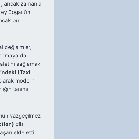
ir, ancak zamanla
ey Bogart’ın
Ancak bu
l değişimler,
sinemaya da
aletini sağlamak
”ndeki (Taxi
r olarak modern
lığın tanımı
onun vazgeçilmez
ction)
gibi
aşarı elde etti.