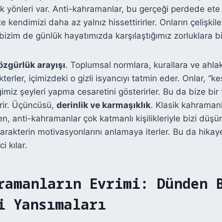
lık yönleri var. Anti-kahramanlar, bu gerçeği perdede et
kendimizi daha az yalnız hissettirirler. Onların çelişkileri
 bizim de günlük hayatımızda karşılaştığımız zorluklara bi
özgürlük arayışı
. Toplumsal normlara, kurallara ve ahlak
erler, içimizdeki o gizli isyancıyı tatmin eder. Onlar, “
miz şeyleri yapma cesaretini gösterirler. Bu da bize bir
rir. Üçüncüsü,
derinlik ve karmaşıklık
. Klasik kahraman
en, anti-kahramanlar çok katmanlı kişilikleriyle bizi düş
rakterin motivasyonlarını anlamaya iterler. Bu da hikay
i kılar.
ramanların Evrimi: Dünden 
i Yansımaları