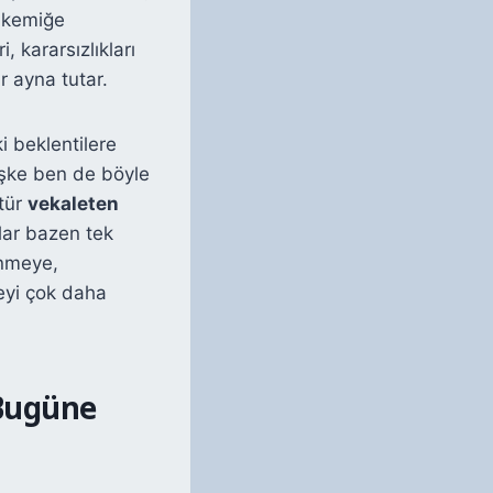
e kemiğe
, kararsızlıkları
r ayna tutar.
i beklentilere
keşke ben de böyle
 tür
vekaleten
lar bazen tek
ünmeye,
eyi çok daha
Bugüne