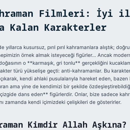
hraman Filmleri: İyi il
a Kalan Karakterler
 yıllarca kusursuz, pırıl pırıl kahramanlara alıştık; doğr
hepimizin örnek almak isteyeceği figürler… Ancak moder
n doğasının o **karmaşık, gri tonlu** gerçekliğini kucakl
ter türü yükselişe geçti: anti-kahramanlar. Bu karakterler
a çıkarak, kendi ahlaki pusulalarıyla hareket eden, bazen
an ama yine de kendimizi bir şekilde özdeşleştirebildiğim
 çizgide dans eden** figürlerdir. Onlar, bize sadece kahr
ynı zamanda kendi içimizdeki çelişkileri de gösterirler.
raman Kimdir Allah Aşkına?