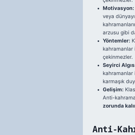
Motivasyon:
veya dünyayı 
kahramanları
arzusu gibi d
Yöntemler:
Kl
kahramanlar 
çekinmezler.
Seyirci Algıs
kahramanlar 
karmaşık duygu
Gelişim:
Klas
Anti-kahrama
zorunda kalı
Anti-Kah