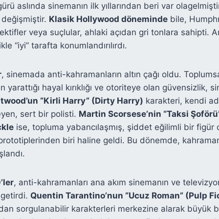
ürü aslında sinemanın ilk yıllarından beri var olagelmişt
 değişmiştir.
Klasik Hollywood döneminde
bile, Humphr
ktifler veya suçlular, ahlaki açıdan gri tonlara sahipti. 
kle “iyi” tarafta konumlandırılırdı.
r
, sinemada anti-kahramanların altın çağı oldu. Toplumsa
 yarattığı hayal kırıklığı ve otoriteye olan güvensizlik, 
twood’un “Kirli Harry” (Dirty Harry)
karakteri, kendi ad
eyen, sert bir polisti.
Martin Scorsese’nin “Taksi Şoförü
ckle
ise, topluma yabancılaşmış, şiddet eğilimli bir figü
rototiplerinden biri haline geldi. Bu dönemde, kahraman
landı.
’ler
, anti-kahramanları ana akım sinemanın ve televizy
 getirdi.
Quentin Tarantino’nun “Ucuz Roman” (Pulp Fi
çıdan sorgulanabilir karakterleri merkezine alarak büyük b