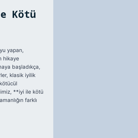
e Kötü
uyu yapan,
n hikaye
amaya başladıkça,
, klasik iyilik
 kötücül
iz, **iyi ile kötü
amanlığın farklı