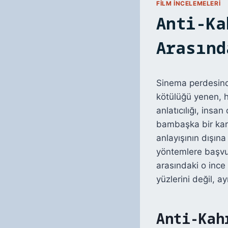
FILM İNCELEMELERI
Anti-Ka
Arasınd
Sinema perdesinde
kötülüğü yenen, 
anlatıcılığı, insa
bambaşka bir karak
anlayışının dışın
yöntemlere başvur
arasındaki o ince
yüzlerini değil, a
Anti-Kah