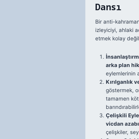
Dansı
Bir anti-kahraman
izleyiciyi, ahlak
etmek kolay değild
İnsanlaştırm
arka plan hi
eylemlerinin a
Kırılganlık v
göstermek, on
tamamen kötü 
barındırabilirl
Çelişkili Eyl
vicdan azab
çelişkiler, s