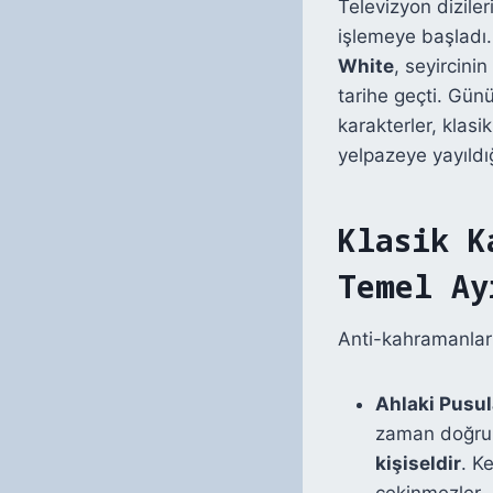
Televizyon dizile
işlemeye başladı
White
, seyircini
tarihe geçti. Gün
karakterler, klas
yelpazeye yayıldığ
Klasik K
Temel Ay
Anti-kahramanları
Ahlaki Pusul
zaman doğru o
kişiseldir
. K
çekinmezler.