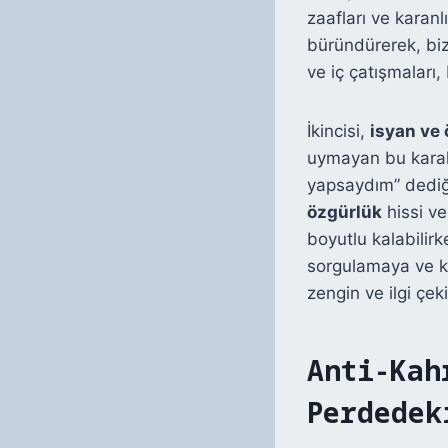
zaafları ve karan
büründürerek, bize 
ve iç çatışmaları,
İkincisi,
isyan ve 
uymayan bu karakt
yapsaydım” dediği
özgürlük
hissi ve
boyutlu kalabilirk
sorgulamaya ve ka
zengin ve ilgi çekic
Anti-Kah
Perdedek