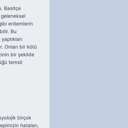
. Basitçe
k geleneksel
gibi erdemlerin
ilir. Bu
 yaptıkları
. Onları bir kötü
inin bir şekilde
üğü temsil
yolojik birçok
epimizin hataları,