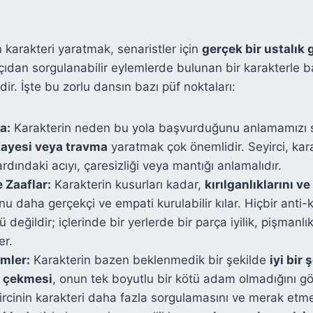
 karakteri yaratmak, senaristler için
gerçek bir ustalık g
i açıdan sorgulanabilir eylemlerde bulunan bir karakterle
ir. İşte bu zorlu dansın bazı püf noktaları:
a:
Karakterin neden bu yola başvurduğunu anlamamızı s
kayesi veya travma
yaratmak çok önemlidir. Seyirci, kar
rdındaki acıyı, çaresizliği veya mantığı anlamalıdır.
e Zaaflar:
Karakterin kusurları kadar,
kırılganlıklarını ve
u daha gerçekçi ve empati kurulabilir kılar. Hiçbir anti
değildir; içlerinde bir yerlerde bir parça iyilik, pişmanlı
er.
emler:
Karakterin bazen beklenmedik bir şekilde
iyi bir
ı çekmesi
, onun tek boyutlu bir kötü adam olmadığını gö
eyircinin karakteri daha fazla sorgulamasını ve merak etme