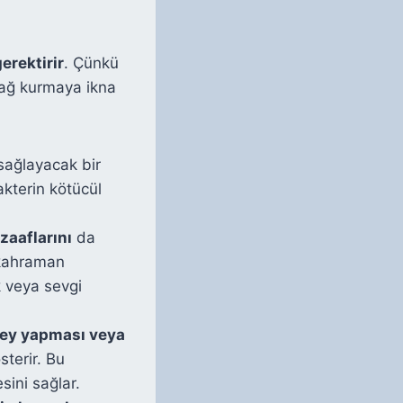
erektirir
. Çünkü
 bağ kurmaya ikna
ağlayacak bir
akterin kötücül
 zaaflarını
da
-kahraman
k veya sevgi
 şey yapması veya
sterir. Bu
sini sağlar.