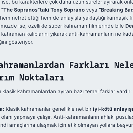
ri ise, bu karakterlere çok daha uzun süreler ayırarak onl
.
“The Sopranos”taki Tony Soprano
veya
“Breaking Bad
n hem nefret ettiği hem de anlayışla yaklaştığı karmaşık fi
ümüzde ise, özellikle süper kahraman filmlerinde bile
De
ik kahraman kalıplarını yıkarak anti-kahramanların ne kada
ını gösteriyor.
ahramanlardan Farkları Nel
rım Noktaları
 klasik kahramanlardan ayıran bazı temel farklar vardır:
a:
Klasik kahramanlar genellikle net bir
iyi-kötü anlayış
lanı yapmaya çalışır. Anti-kahramanların ahlaki pusula
endi amaçlarına ulaşmak için etik olmayan yollara başv