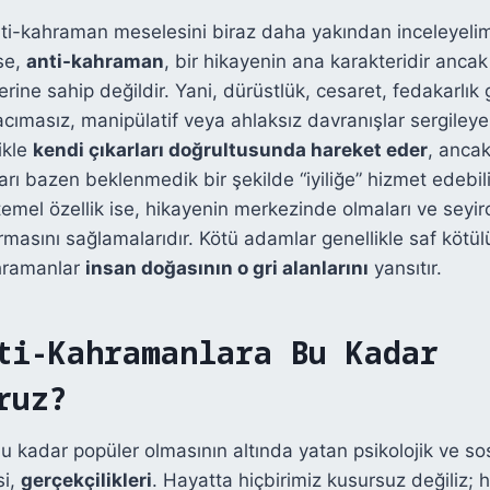
nti-kahraman meselesini biraz daha yakından inceleyelim
se,
anti-kahraman
, bir hikayenin ana karakteridir anca
rine sahip değildir. Yani, dürüstlük, cesaret, fedakarlık 
 acımasız, manipülatif veya ahlaksız davranışlar sergileyeb
ikle
kendi çıkarları doğrultusunda hareket eder
, ancak
rı bazen beklenmedik bir şekilde “iyiliğe” hizmet edebilir
mel özellik ise, hikayenin merkezinde olmaları ve seyirc
rmasını sağlamalarıdır. Kötü adamlar genellikle saf kötül
hramanlar
insan doğasının o gri alanlarını
yansıtır.
ti-Kahramanlara Bu Kadar
ruz?
bu kadar popüler olmasının altında yatan psikolojik ve sos
si,
gerçekçilikleri
. Hayatta hiçbirimiz kusursuz değiliz; h