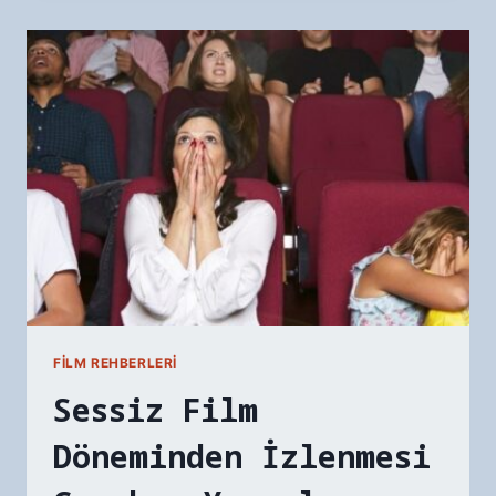
HIKÂYELERI:
ROMANTIZM
EVRENSEL
MI?
FILM REHBERLERI
Sessiz Film
Döneminden İzlenmesi