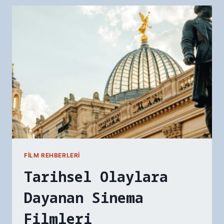
İZLERKEN
NASIL
FARK
EDILIR?
FILM REHBERLERI
Tarihsel Olaylara
Dayanan Sinema
Filmleri