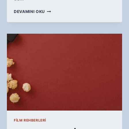
FILM
DEVAMINI OKU
İZLEME
GÜNLÜĞÜ
NASIL
TUTULUR?
BASIT
BIR
TAKIP
SISTEMI
FILM REHBERLERI