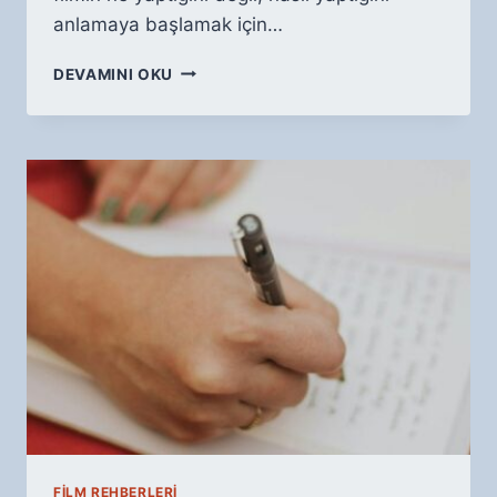
anlamaya başlamak için…
FILM
DEVAMINI OKU
TÜRLERI
REHBERI:
JANRLARI
TANIMAK
FILM REHBERLERI