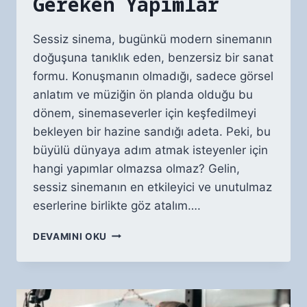
Gereken Yapımlar
Sessiz sinema, bugünkü modern sinemanın
doğuşuna tanıklık eden, benzersiz bir sanat
formu. Konuşmanın olmadığı, sadece görsel
anlatım ve müziğin ön planda olduğu bu
dönem, sinemaseverler için keşfedilmeyi
bekleyen bir hazine sandığı adeta. Peki, bu
büyülü dünyaya adım atmak isteyenler için
hangi yapımlar olmazsa olmaz? Gelin,
sessiz sinemanın en etkileyici ve unutulmaz
eserlerine birlikte göz atalım….
SESSIZ
DEVAMINI OKU
FILM
DÖNEMINDEN
İZLENMESI
GEREKEN
YAPIMLAR