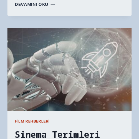
FILM
DEVAMINI OKU
KULÜBÜ
İÇIN
TARTIŞMA
SORULARI:
30
SORU,
5
TEMA
FILM REHBERLERI
Sinema Terimleri