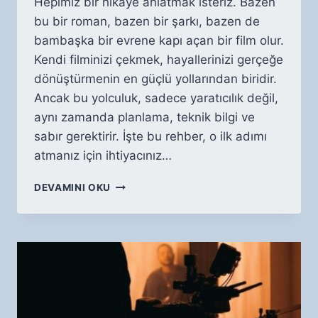
Hepimiz bir hikaye anlatmak isteriz. Bazen
bu bir roman, bazen bir şarkı, bazen de
bambaşka bir evrene kapı açan bir film olur.
Kendi filminizi çekmek, hayallerinizi gerçeğe
dönüştürmenin en güçlü yollarından biridir.
Ancak bu yolculuk, sadece yaratıcılık değil,
aynı zamanda planlama, teknik bilgi ve
sabır gerektirir. İşte bu rehber, o ilk adımı
atmanız için ihtiyacınız…
KENDI
DEVAMINI OKU
FILMINIZI
ÇEKMEK
İÇIN
TEMEL
BILGILER