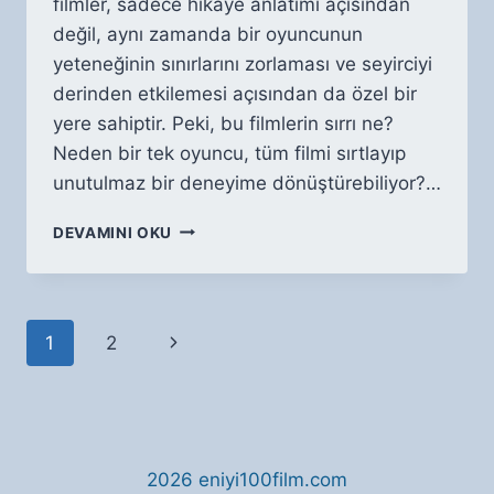
filmler, sadece hikaye anlatımı açısından
değil, aynı zamanda bir oyuncunun
yeteneğinin sınırlarını zorlaması ve seyirciyi
derinden etkilemesi açısından da özel bir
yere sahiptir. Peki, bu filmlerin sırrı ne?
Neden bir tek oyuncu, tüm filmi sırtlayıp
unutulmaz bir deneyime dönüştürebiliyor?…
TEK
DEVAMINI OKU
OYUNCU
PERFORMANSIYLA
PARLAYAN
FILMLER
Page
Next
1
2
navigation
Page
2026 eniyi100film.com