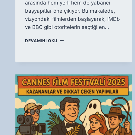
arasında hem yerli hem de yabancı
başyapıtlar öne çıkıyor. Bu makalede,
vizyondaki filmlerden başlayarak, IMDb
ve BBC gibi otoritelerin seçtiği en…
VIZYONDAKI
DEVAMINI OKU
FILMLER:
BU
HAFTA
HANGI
YAPIMLAR
SINEMADA?