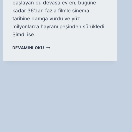
başlayan bu devasa evren, bugüne
kadar 36’dan fazla filmle sinema
tarihine damga vurdu ve yüz
milyonlarca hayranı peşinden sürükledi.
Şimdi ise…
MARVEL
DEVAMINI OKU
EVRENI’NDE
YENI
GELIŞMELER:
YAKLAŞAN
FILMLER