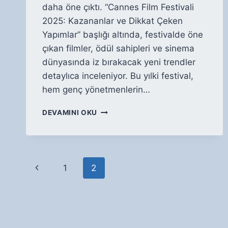
daha öne çıktı. “Cannes Film Festivali
2025: Kazananlar ve Dikkat Çeken
Yapımlar” başlığı altında, festivalde öne
çıkan filmler, ödül sahipleri ve sinema
dünyasında iz bırakacak yeni trendler
detaylıca inceleniyor. Bu yılki festival,
hem genç yönetmenlerin…
CANNES
DEVAMINI OKU
FILM
FESTIVALI
2025:
KAZANANLAR
Page
VE
Previous
1
2
DIKKAT
navigation
ÇEKEN
Page
YAPIMLAR