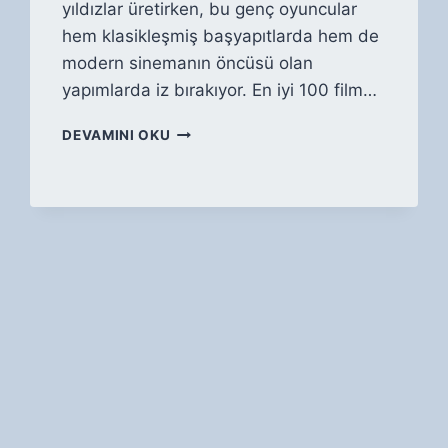
yıldızlar üretirken, bu genç oyuncular
hem klasikleşmiş başyapıtlarda hem de
modern sinemanın öncüsü olan
yapımlarda iz bırakıyor. En iyi 100 film…
HOLLYWOOD’UN
DEVAMINI OKU
YENI
YILDIZLARI:
PARLAYAN
İSIMLER