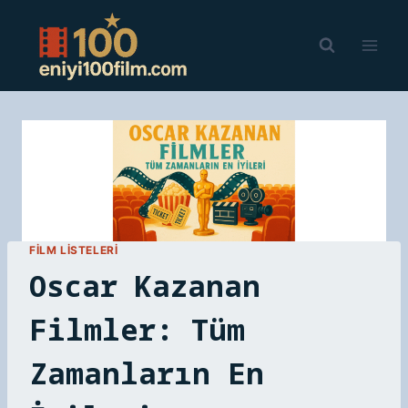
Skip
to
content
FILM LISTELERI
Oscar Kazanan
Filmler: Tüm
Zamanların En