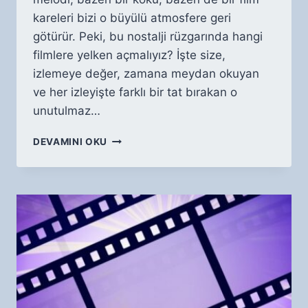
kareleri bizi o büyülü atmosfere geri
götürür. Peki, bu nostalji rüzgarında hangi
filmlere yelken açmalıyız? İşte size,
izlemeye değer, zamana meydan okuyan
ve her izleyişte farklı bir tat bırakan o
unutulmaz…
NOSTALJI
DEVAMINI OKU
RÜZGARI:
İZLEMEYE
DEĞER
ESKI
FILMLER