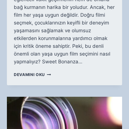
bağ kurmanın harika bir yoludur. Ancak, her
film her yaşa uygun değildir. Doğru filmi
seçmek, çocuklarınızın keyifli bir deneyim
yaşamasını sağlamak ve olumsuz
etkilerden korunmalarına yardımcı olmak
için kritik öneme sahiptir. Peki, bu denli
önemli olan yaşa uygun film seçimini nasıl
yapmalıyız? Sweet Bonanza…
ÇOCUKLARLA
DEVAMINI OKU
FILM
İZLEME:
YAŞA
UYGUN
SEÇIMLER
NASIL
YAPILIR?