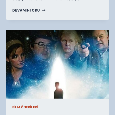
DOĞA
DEVAMINI OKU
VE
İNSAN
İLIŞKISINI
ANLATAN
ETKILEYICI
FILMLER
FILM ÖNERILERI