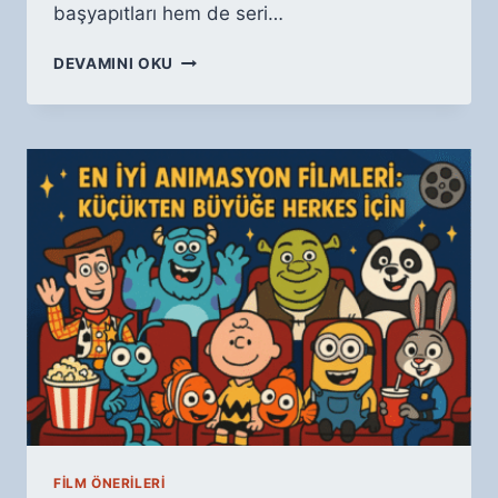
başyapıtları hem de seri…
İZLEMEYE
DEVAMINI OKU
DEĞER
EN
İYI
FILM
SERILERI
FILM ÖNERILERI