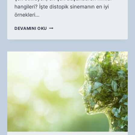
hangileri? İşte distopik sinemanın en iyi
örnekleri…
EN
DEVAMINI OKU
İYI
DISTOPIK
FILMLER:
KARAMSAR
GELECEKLERE
YOLCULUK