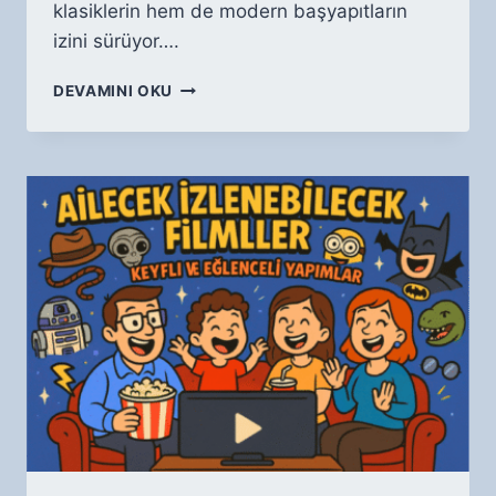
klasiklerin hem de modern başyapıtların
izini sürüyor….
ROMANTIK
DEVAMINI OKU
FILM
ÖNERILERI:
DUYGUSAL
VE
UNUTULMAZ
YAPIMLAR