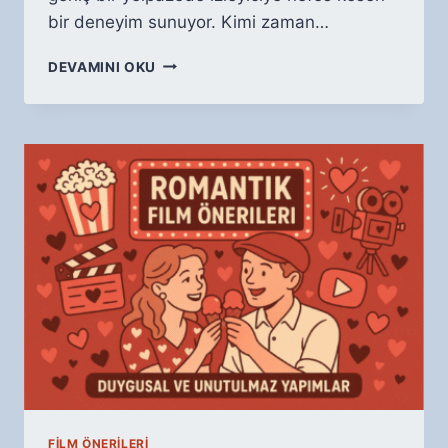
bir deneyim sunuyor. Kimi zaman…
GERILIM
DEVAMINI OKU
FILMLERI:
HEYECAN
DOLU
GECE
MARATONU
FILM ÖNERILERI